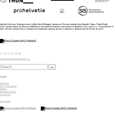
und den Schweizer Kantonen sowie zahlreichen Stiftungen, Sponsoren, Partnern und privaten Spender*innen. Vielen Dank!
et les cantons suisses, de diverses fondations et de nombreux sponsors, partenaires et donateur·trice·s privé·e·s. Un grand merci!
oltre che dei Cantoni svizzeri, di numerose fondazioni, sponsor, partner e donatrici e donatori privati Grazie di cuore!
T +41 31 312 80 08
info@borsadeglispettacoli.ch
Login
Archivio
Per gli/le artistə
Media
Rapporto finale
La privacy
Newsletter