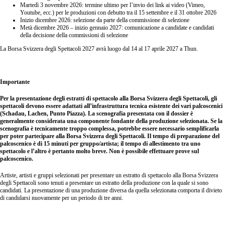
Martedì 3 novembre 2026: termine ultimo per l’invio dei link ai video (Vimeo,
Youtube, ecc.) per le produzioni con debutto tra il 15 settembre e il 31 ottobre 2026
Inizio dicembre 2026: selezione da parte della commissione di selezione
Metà dicembre 2026 – inizio gennaio 2027: comunicazione a candidate e candidati
della decisione della commissioni di selezione
La Borsa Svizzera degli Spettacoli 2027 avrà luogo dal 14 al 17 aprile 2027 a Thun.
Importante
Per la presentazione degli estratti di spettacolo alla Borsa Svizzera degli Spettacoli, gli
spettacoli devono essere adattati all’infrastruttura tecnica esistente dei vari palcoscenici
(Schadau, Lachen, Punto Piazza). La scenografia presentata con il dossier è
generalmente considerata una componente fondante della produzione selezionata. Se la
scenografia è tecnicamente troppo complessa, potrebbe essere necessario semplificarla
per poter partecipare alla Borsa Svizzera degli Spettacoli. Il tempo di preparazione del
palcoscenico è di 15 minuti per gruppo/artista; il tempo di allestimento tra uno
spettacolo e l’altro è pertanto molto breve. Non è possibile effettuare prove sul
palcoscenico.
Artiste, artisti e gruppi selezionati per presentare un estratto di spettacolo alla Borsa Svizzera
degli Spettacoli sono tenuti a presentare un estratto della produzione con la quale si sono
candidati. La presentazione di una produzione diversa da quella selezionata comporta il divieto
di candidarsi nuovamente per un periodo di tre anni.