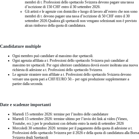
membri di t. Professioni dello spettacolo Svizzera devono pagare una tassa
d’iscrizione di 150 CHF entro il 30 settembre 2026.
Gli artisti e le agenzie con domicilio e luogo di lavoro all’estero che non sono
membri di t. devono pagare una tassa d’iscrizione di 50 CHF entro il 30
settembre 2026.Qualora gli spettacoli non vengano selezionati non è previsto
alcun rimborso della quota di candidatura.
Candidature multiple
Ogni membro può candidare al massimo due spettacoli.
Ogni agenzia affiliata a t. Professioni dello spettacolo Svizzera può candidare al
massimo tre spettacoli. Per ogni ulteriore candidatura dovrà essere inoltrata una nuova
richiesta di adesione a t. Professioni dello spettacolo Svizzera.
Le agenzie straniere non affiliate a t. Professioni dello spettacolo Svizzera devono
versare una quota pari a CHF/EURO 50.– per ogni produzione supplementare a
partire dalla seconda.
Date e scadenze importanti
Martedì 15 settembre 2026: termine per l’inoltro delle candidature
Martedì 15 settembre 2026: termine ultimo per l’invio dei link ai video (Vimeo,
Youtube, ecc.) per le produzioni con debutto entro la metà di settembre 2026
Mercoledì 30 settembre 2026: termine per il pagamento della quota di adesione a t.
Professioni dello spettacolo Svizzera per il 2026 e della quota di candidatura alla Borsa
Svizzera degli Spettacoli