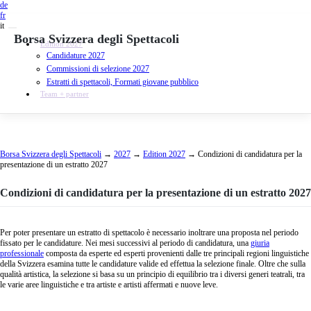
de
fr
it
Borsa Svizzera degli Spettacoli
Edition 2027
Candidature 2027
Commissioni di selezione 2027
Estratti di spettacoli, Formati giovane pubblico
Team + partner
Skip
to
content
Borsa Svizzera degli Spettacoli
→
2027
→
Edition 2027
→
Condizioni di candidatura per la
presentazione di un estratto 2027
Condizioni di candidatura per la presentazione di un estratto 2027
Per poter presentare un estratto di spettacolo è necessario inoltrare una proposta nel periodo
fissato per le candidature. Nei mesi successivi al periodo di candidatura, una
giuria
professionale
composta da esperte ed esperti provenienti dalle tre principali regioni linguistiche
della Svizzera esamina tutte le candidature valide ed effettua la selezione finale. Oltre che sulla
qualità artistica, la selezione si basa su un principio di equilibrio tra i diversi generi teatrali, tra
le varie aree linguistiche e tra artiste e artisti affermati e nuove leve.