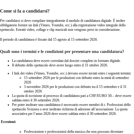
Come si fa a candidarsi?
Per candidarsi si deve compilare integralmente il modulo di candidatura digitale. È inoltre
obbligatorio fornire un link (Vimeo, Youtube, ecc.) alla registrazione video integrale dello
spettacolo. Estratti video, collage e clip musicali non vengono presi in considerazione.
Il periodo di candidatura è fissato dal 15 agosto al 15 settembre 2026.
Quali sono i termini e le condizioni per presentare una candidatura?
La candidatura deve essere corredata dal dossier completo in formato digitale.
Il debutto dello spettacolo deve avere luogo entro il 31 ottobre 2026.
I link dei video (Vimeo, Youtube, ecc.) devono essere inviati entro i seguenti termini:
15 settembre 2026 per le produzioni con debutto entro la metà di settembre
2026
3 novembre 2026 per le produzioni con debutto tra il 15 settembre e il 31
ottobre 2026
La quota di iscrizione al processo di candidatura pari a CHF/EURO 50.– deve essere
saldata entro il 30 settembre 2026.
Per poter inoltrare una candidatura è necessario essere membri di t. Professioni dello
spettacolo Svizzera o aver inoltrato richiesta di adesione all’associazione. La quota
associativa per l’anno 2026 deve essere saldata entro il 30 settembre 2026.
Eccezioni:
Professioniste e professionisti della musica che non possono diventare