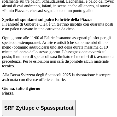
solamente sui tre palchi Schaudausaal, Lachensaal e palco del foyer;
alcuni di essi andranno, infatti, in scena anche all’aperto, al nuovo
«Punto Piazza», che sarà segnalato con un punto giallo.
Spettacoli spontanei sul palco Fahriété della Piazza
Il Fahrieté di Gilbert e Oleg è un teatrino insolito con quaranta posti
e un palco ricavato in una carovana da circo.
Ogni giorno alle 11:00 al Fahrieté saranno assegnati gli slot per gli
spettacoli estemporanei. Artiste e artisti (che siano membri di t. o
meno) potranno aggiudicarsi uno slot della durata massima di 10
minuti nel corso dello stesso giorno. L’assegnazione avverrà sul
posto; il numero di spettacoli sarà limitato e i membri di t. avranno la
precedenza. Per le esibizioni non sarà disponibile alcun materiale
tecnico.
Alla Borsa Svizzera degli Spettacoli 2025 la ristorazione è sempre
assicurata con diverse offerte culinarie.
Gio–sa, tutto il giorno
Piazza
SRF Zytlupe e Spasspartout