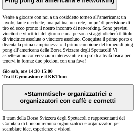
Ping pong all’americana e networking
Venite a giocare con noi a un cosiddetto torneo all’americana: un
tavolo, tante racchette, una pallina, una rete, un po’ di precisione di
tiro ed ecco pronto il nostro incontro di networking. Sono previsti
vincitori e vincitrici del giorno e una persona si aggiudicherà il titolo
di vincitrice assoluta o vincitore assoluto. Conquista il primo posto e
diventa la prima campionessa o il primo campione del torneo di ping
pong all’americana della Borsa Svizzera degli Spettacoli! Vi
aspetteranno conversazioni interessanti e un po’ di attività fisica per
tenervi in forma: due piccioni con una fava!
Gio-sab, ore 14:30-15:00
Tra il Gymnasium e il KKThun
«Stammtisch» organizzatrici e
organizzatori con caffè e cornetti
Il team della Borsa Svizzera degli Spettacoli e rappresentanti del
Comitato di t. incontreranno organizzatrici e organizzatori per
scambiare idee, esperienze e visioni.