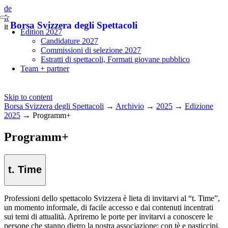
de
fr
Borsa Svizzera degli Spettacoli
it
Edition 2027
Candidature 2027
Commissioni di selezione 2027
Estratti di spettacoli, Formati giovane pubblico
Team + partner
Skip to content
Borsa Svizzera degli Spettacoli
→
Archivio
→
2025
→
Edizione
2025
→
Programm+
Programm+
t. Time
Professioni dello spettacolo Svizzera è lieta di invitarvi al “t. Time”,
un momento informale, di facile accesso e dai contenuti incentrati
sui temi di attualità. Apriremo le porte per invitarvi a conoscere le
persone che stanno dietro la nostra associazione: con tè e pasticcini,