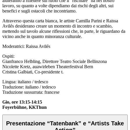
aiuteranno a riflettere sul ruolo che il “rischiare” ha nel nostro
lavoro, su quanto a volte dipendiamo dai rischi degli altri, sui
benefici e sugli ostacoli che incontriamo.
Attraverso questa carta bianca, le artiste Camilla Parini e Raissa
Avil
é
s desiderano creare un momento di incontro e scambio,
mettendo sul tavolo alcune riflessioni che, in parte, le riguardano da
vicino anche in quanto minoranza culturale.
Moderatrici:
Raissa Avilés
Ospiti:
Gianfranco Helbling, Direttore Teatro Sociale Bellinzona
Nicolette Kretz, auawirleben Theaterfestival Bern
Cristina Galbiati,
Co-presidente t.
Lingua: italiano / tedesco
Traduzione: italiano / tedesco
Traduzione sussurrata: francese
Gio, ore 13:15-14:15
Foyerbühne, KKThun
Presentazione “Tatenbank” e “Artists Take