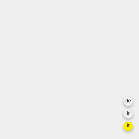
T +41 31 312 80 08
info@borsadeglispettacoli.ch
Login
Archivio
Per gli/le artistə
Media
Rapporto finale
La privacy
de
Newsletter
fr
it