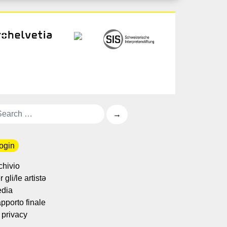
ogin
chivio
 gli/le artistə
dia
pporto finale
 privacy