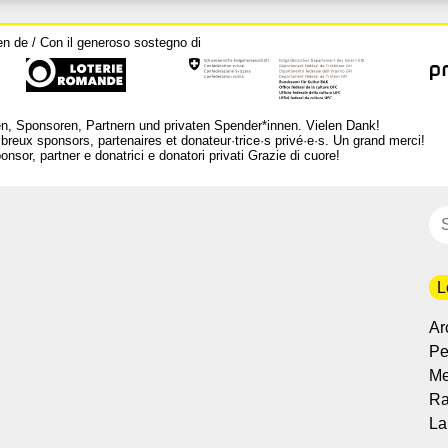
en de / Con il generoso sostegno di
n, Sponsoren, Partnern und privaten Spender*innen. Vielen Dank!
breux sponsors, partenaires et donateur·trice·s privé·e·s. Un grand merci!
nsor, partner e donatrici e donatori privati Grazie di cuore!
L
Ar
Per
Me
Ra
La