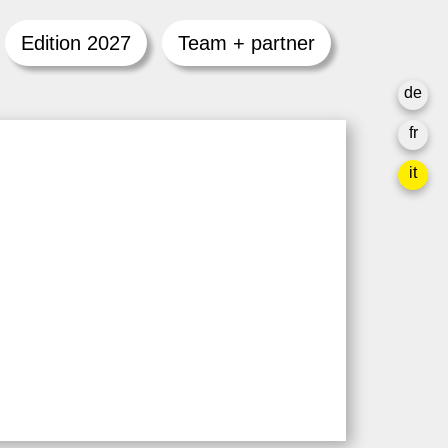
Edition 2027
Team + partner
de
fr
it