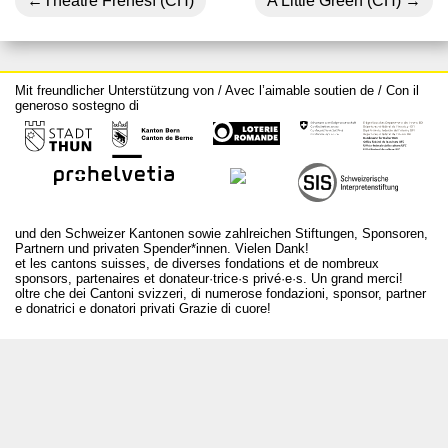
Navigazione
Théâtre Frenesí (CH)
A Little Green (CH)
articoli
Mit freundlicher Unterstützung von / Avec l’aimable soutien de / Con il
generoso sostegno di
und den Schweizer Kantonen sowie zahlreichen Stiftungen, Sponsoren,
Partnern und privaten Spender*innen. Vielen Dank!
et les cantons suisses, de diverses fondations et de nombreux
sponsors, partenaires et donateur·trice·s privé·e·s. Un grand merci!
oltre che dei Cantoni svizzeri, di numerose fondazioni, sponsor, partner
e donatrici e donatori privati Grazie di cuore!
T +41 31 312 80 08
info@borsadeglispettacoli.ch