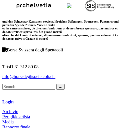
und den Schweizer Kantonen sowie zahlreichen Stiftungen, Sponsoren, Partnern und
privaten Spender*innen. Vielen Dank!
et les cantons suisses, de diverses fondations et de nombreux sponsors, partenaires et
donateur·trice·s privé·e·s. Un grand merci!
oltre che dei Cantoni svizzeri, di numerose fondazioni, sponsor, partner e donatrici e
donatori privati Grazie di cuore!
T +41 31 312 80 08
info@borsadeglispettacoli.ch
Login
Archivio
Per gli/le artistə
Media
Rapporto finale