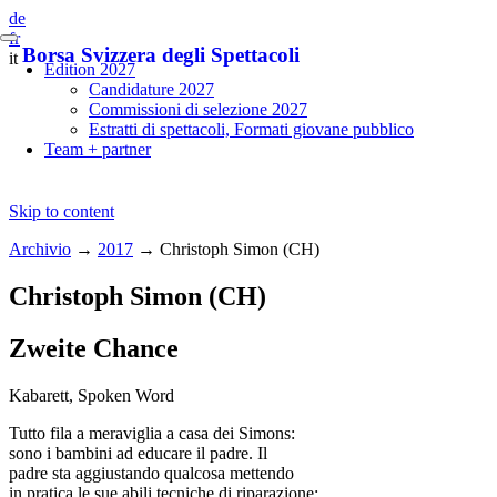
de
fr
Borsa Svizzera degli Spettacoli
it
Edition 2027
Candidature 2027
Commissioni di selezione 2027
Estratti di spettacoli, Formati giovane pubblico
Team + partner
Skip to content
Archivio
→
2017
→
Christoph Simon (CH)
Christoph Simon (CH)
Zweite Chance
Kabarett, Spoken Word
Tutto fila a meraviglia a casa dei Simons:
sono i bambini ad educare il padre. Il
padre sta aggiustando qualcosa mettendo
in pratica le sue abili tecniche di riparazione: