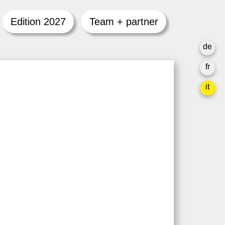
Edition 2027
Team + partner
de
fr
it