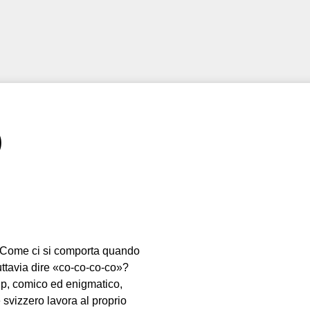
)
o. Come ci si comporta quando
uttavia dire «co-co-co-co»?
up, comico ed enigmatico,
e svizzero lavora al proprio