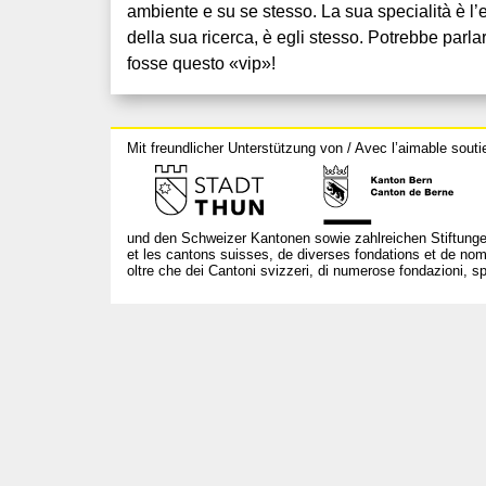
ambiente e su se stesso. La sua specialità è l
della sua ricerca, è egli stesso. Potrebbe parlar
fosse questo «vip»!
Mit freundlicher Unterstützung von / Avec l’aimable souti
und den Schweizer Kantonen sowie zahlreichen Stiftunge
et les cantons suisses, de diverses fondations et de nom
oltre che dei Cantoni svizzeri, di numerose fondazioni, spo
T +41 31 312 80 08
info@borsadeglispettacoli.ch