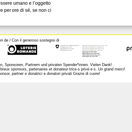
’essere umano e l’oggetto
e per ore di sé, se non ci
en de / Con il generoso sostegno di
n, Sponsoren, Partnern und privaten Spender*innen. Vielen Dank!
breux sponsors, partenaires et donateur·trice·s privé·e·s. Un grand merci!
nsor, partner e donatrici e donatori privati Grazie di cuore!
L
Ar
Per