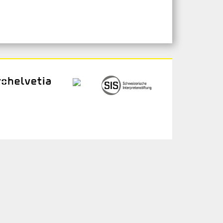
ogin
chivio
 gli/le artistə