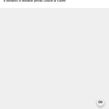
e donatrici e donatori privati Grazie di cuore!
T +41 31 312 80 08
info@borsadeglispettacoli.ch
Login
Archivio
Per gli/le artistə
Media
Rapporto finale
La privacy
de
Newsletter