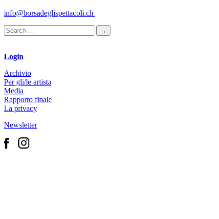
info@borsadeglispettacoli.ch
Login
Archivio
Per gli/le artistə
Media
Rapporto finale
La privacy
Newsletter