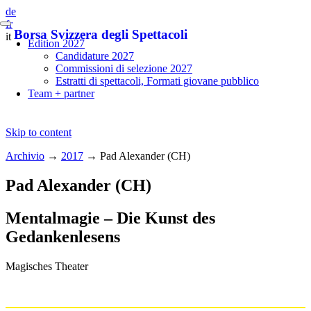
de
fr
Borsa Svizzera degli Spettacoli
it
Edition 2027
Candidature 2027
Commissioni di selezione 2027
Estratti di spettacoli, Formati giovane pubblico
Team + partner
Skip to content
Archivio
→
2017
→
Pad Alexander (CH)
Pad Alexander (CH)
Mentalmagie – Die Kunst des
Gedankenlesens
Magisches Theater