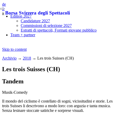
de
fr
Borsa Svizzera degli Spettacoli
it
Edition 2027
Candidature 2027
Commissioni di selezione 2027
Estratti di spettacoli, Formati giovane pubblico
Team + partner
Skip to content
Archivio
→
2018
→
Les trois Suisses (CH)
Les trois Suisses (CH)
Tandem
Musik-Comedy
Il mondo del ciclismo è costellato di sogni, vicissitudini e storie. Les
trois Suisses li descrivono a modo loro: con arguzia e tanta musica.
Senza lesinare stoccate satiriche e sorprese visuali.