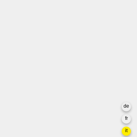
T +41 31 312 80 08
info@borsadeglispettacoli.ch
Login
Archivio
Per gli/le artistə
Media
Rapporto finale
La privacy
de
Newsletter
fr
it