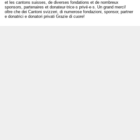
et les cantons suisses, de diverses fondations et de nombreux
sponsors, partenaires et donateur·trice·s privé·e·s. Un grand merci!
oltre che dei Cantoni svizzeri, di numerose fondazioni, sponsor, partner
e donatrici e donatori privati Grazie di cuore!
T +41 31 312 80 08
info@borsadeglispettacoli.ch
Login
Archivio
Per gli/le artistə
Media
Rapporto finale
La privacy