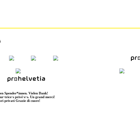
i
ten Spender*innen. Vielen Dank!
eur·trice·s privé·e·s. Un grand merci!
ori privati Grazie di cuore!