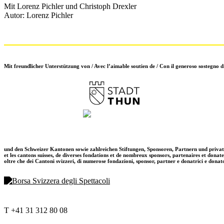
Mit Lorenz Pichler und Christoph Drexler
Autor: Lorenz Pichler
Mit freundlicher Unterstützung von / Avec l’aimable soutien de / Con il generoso sostegno d
und den Schweizer Kantonen sowie zahlreichen Stiftungen, Sponsoren, Partnern und priva
et les cantons suisses, de diverses fondations et de nombreux sponsors, partenaires et donat
oltre che dei Cantoni svizzeri, di numerose fondazioni, sponsor, partner e donatrici e donat
T +41 31 312 80 08