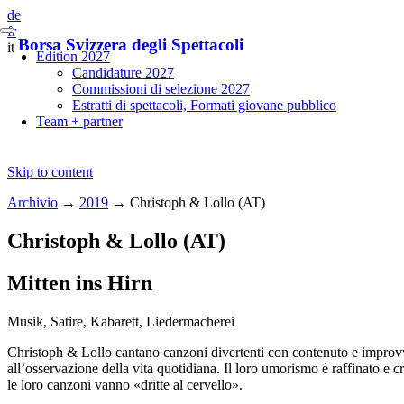
de
fr
Borsa Svizzera degli Spettacoli
it
Edition 2027
Candidature 2027
Commissioni di selezione 2027
Estratti di spettacoli, Formati giovane pubblico
Team + partner
Skip to content
Archivio
→
2019
→
Christoph & Lollo (AT)
Christoph & Lollo (AT)
Mitten ins Hirn
Musik, Satire, Kabarett, Liedermacherei
Christoph & Lollo cantano canzoni divertenti con contenuto e improvvisa
all’osservazione della vita quotidiana. Il loro umorismo è raffinato e cr
le loro canzoni vanno «dritte al cervello».