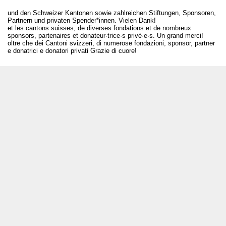
und den Schweizer Kantonen sowie zahlreichen Stiftungen, Sponsoren,
Partnern und privaten Spender*innen. Vielen Dank!
et les cantons suisses, de diverses fondations et de nombreux
sponsors, partenaires et donateur·trice·s privé·e·s. Un grand merci!
oltre che dei Cantoni svizzeri, di numerose fondazioni, sponsor, partner
e donatrici e donatori privati Grazie di cuore!
T +41 31 312 80 08
info@borsadeglispettacoli.ch
Login
Archivio
Per gli/le artistə
Media