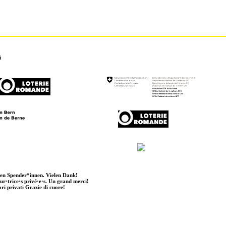
i
ten Spender*innen. Vielen Dank!
eur·trice·s privé·e·s. Un grand merci!
ori privati Grazie di cuore!