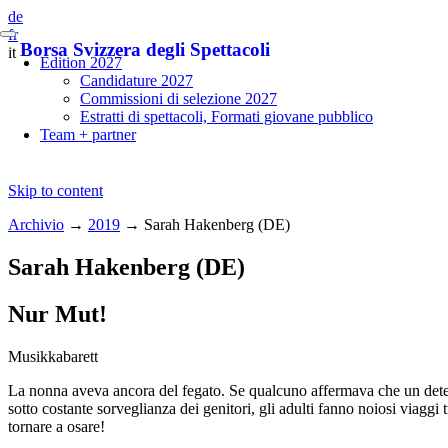
de
fr
Borsa Svizzera degli Spettacoli
it
Edition 2027
Candidature 2027
Commissioni di selezione 2027
Estratti di spettacoli, Formati giovane pubblico
Team + partner
Skip to content
Archivio
→
2019
→
Sarah Hakenberg (DE)
Sarah Hakenberg (DE)
Nur Mut!
Musikkabarett
La nonna aveva ancora del fegato. Se qualcuno affermava che un deter
sotto costante sorveglianza dei genitori, gli adulti fanno noiosi viag
tornare a osare!