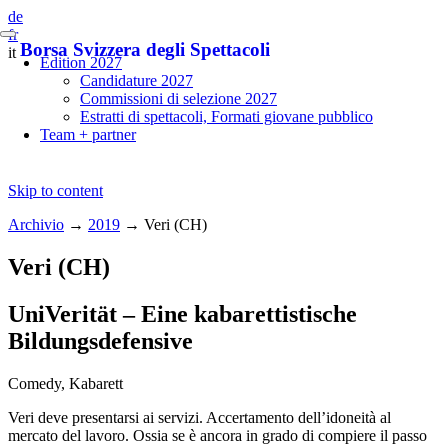
de
fr
Borsa Svizzera degli Spettacoli
it
Edition 2027
Candidature 2027
Commissioni di selezione 2027
Estratti di spettacoli, Formati giovane pubblico
Team + partner
Skip to content
Archivio
→
2019
→
Veri (CH)
Veri (CH)
UniVerität – Eine kabarettistische
Bildungsdefensive
Comedy, Kabarett
Veri deve presentarsi ai servizi. Accertamento dell’idoneità al
mercato del lavoro. Ossia se è ancora in grado di compiere il passo