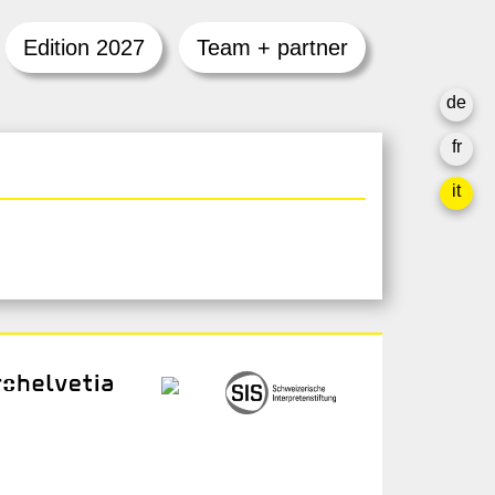
Edition 2027
Team + partner
de
fr
it