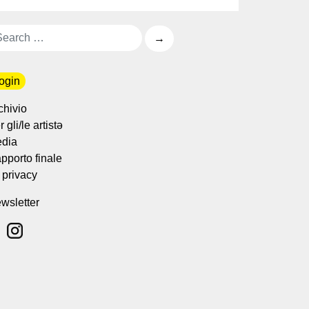
ogin
chivio
 gli/le artistə
dia
pporto finale
 privacy
wsletter