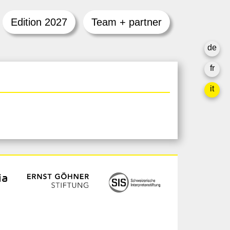
Edition 2027
Team + partner
de
fr
it