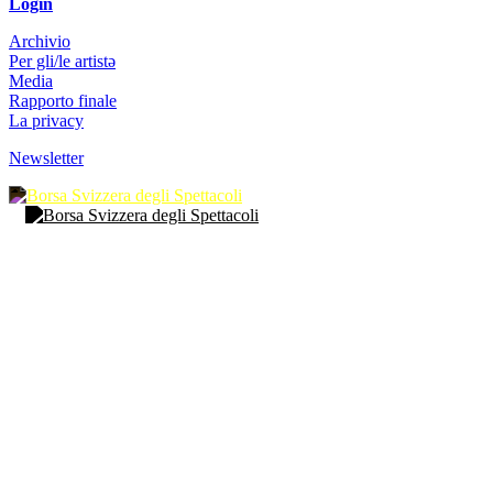
Login
Archivio
Per gli/le artistə
Media
Rapporto finale
La privacy
Newsletter