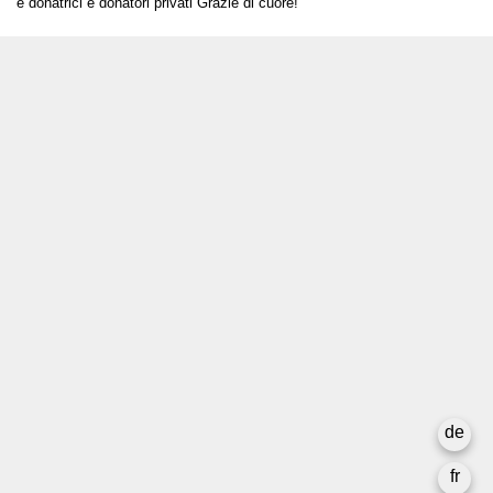
e donatrici e donatori privati Grazie di cuore!
T +41 31 312 80 08
info@borsadeglispettacoli.ch
Login
Archivio
Per gli/le artistə
Media
Rapporto finale
La privacy
de
Newsletter
fr