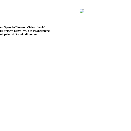
ten Spender*innen. Vielen Dank!
eur·trice·s privé·e·s. Un grand merci!
ori privati Grazie di cuore!