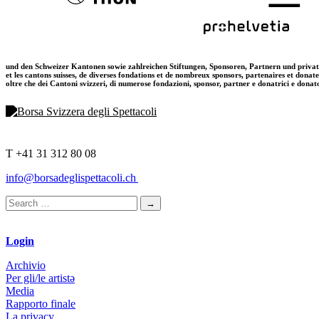
und den Schweizer Kantonen sowie zahlreichen Stiftungen, Sponsoren, Partnern und priva
et les cantons suisses, de diverses fondations et de nombreux sponsors, partenaires et donat
oltre che dei Cantoni svizzeri, di numerose fondazioni, sponsor, partner e donatrici e donat
T +41 31 312 80 08
info@borsadeglispettacoli.ch
Login
Archivio
Per gli/le artistə
Media
Rapporto finale
La privacy