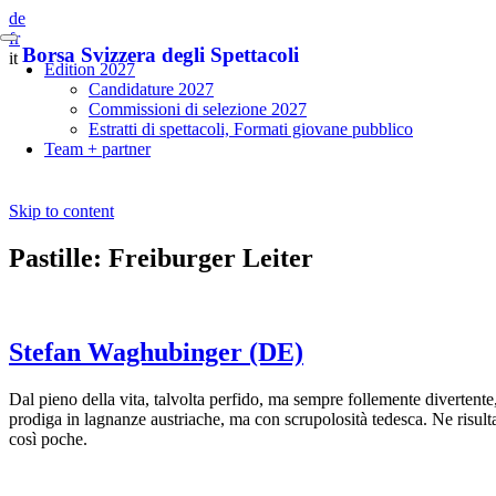
de
fr
Borsa Svizzera degli Spettacoli
it
Edition 2027
Candidature 2027
Commissioni di selezione 2027
Estratti di spettacoli, Formati giovane pubblico
Team + partner
Skip to content
Pastille:
Freiburger Leiter
Stefan Waghubinger (DE)
Dal pieno della vita, talvolta perfido, ma sempre follemente divertente,
prodiga in lagnanze austriache, ma con scrupolosità tedesca. Ne risult
così poche.