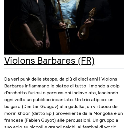
Violons Barbares (FR)
Da veri punk delle steppe, da più di dieci anni i Violons
Barbares infiammano le platee di tutto il mondo a colpi
d’archetto furiosi e percussioni indiavolate, lasciando
ogni volta un pubblico incantato. Un trio atipico: un
bulgaro (Dimitar Gougov) alla gadulka, un virtuoso del
morin khoor (detto Epi) proveniente dalla Mongolia e un
francese (Fabien Guyot) alle percussioni. Un gruppo a
suo agio su piccoli e grandi palchi, ai festival di world,