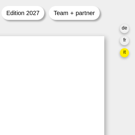
Edition 2027
Team + partner
de
fr
it