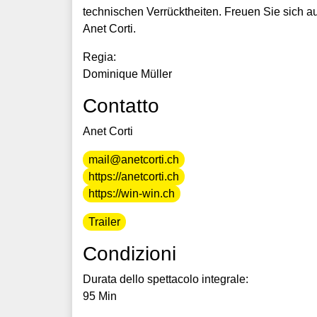
technischen Verrücktheiten. Freuen Sie sich 
Anet Corti.
Regia:
Dominique Müller
Contatto
Anet Corti
mail@anetcorti.ch
https://anetcorti.ch
https://win-win.ch
Trailer
Condizioni
Durata dello spettacolo integrale:
95 Min