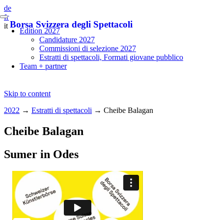
de
fr
Borsa Svizzera degli Spettacoli
it
Edition 2027
Candidature 2027
Commissioni di selezione 2027
Estratti di spettacoli, Formati giovane pubblico
Team + partner
Skip to content
2022
→
Estratti di spettacoli
→
Cheibe Balagan
Cheibe Balagan
Sumer in Odes