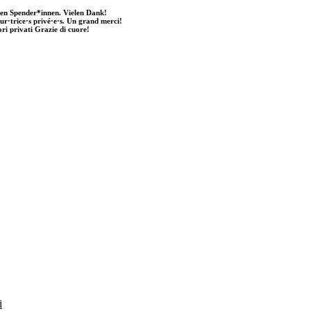
ten Spender*innen. Vielen Dank!
eur·trice·s privé·e·s. Un grand merci!
ori privati Grazie di cuore!