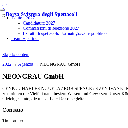
de
fr
Borsa Svizzera degli Spettacoli
it
Edition 2027
Candidature 2027
Commissioni di selezione 2027
Estratti di spettacoli, Formati giovane pubblico
Team + partner
Skip to content
2022
→
Agenzia
→
NEONGRAU GmbH
NEONGRAU GmbH
CENK / CHARLES NGUELA / ROB SPENCE / SVEN IVANIĆ Neongrau steh
zelebrieren die Vielfalt nach bestem Wissen und Gewissen. Unser Kü
Gleichgesinnte, die uns auf der Reise begleiten.
Contatto
Tim Tanner