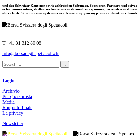
und den Schweizer Kantonen sowie zahlreichen Stiftungen, Sponsoren, Partnern und priva
et les cantons suisses, de diverses fondations et de nombreux sponsors, partenaires et donat
oltre che dei Cantoni svizzeri, di numerose fondazioni, sponsor, partner e donatrici e donat
T +41 31 312 80 08
info@borsadeglispettacoli.ch
Login
Archivio
Per gli/le artistə
Media
Rapporto finale
La privacy
Newsletter