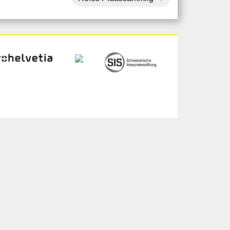
ogin
chivio
 gli/le artistə
dia
pporto finale