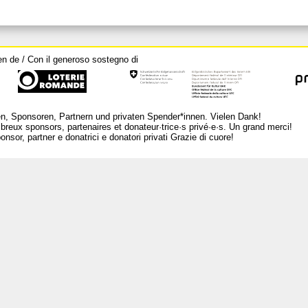
en de / Con il generoso sostegno di
n, Sponsoren, Partnern und privaten Spender*innen. Vielen Dank!
breux sponsors, partenaires et donateur·trice·s privé·e·s. Un grand merci!
nsor, partner e donatrici e donatori privati Grazie di cuore!
L
Ar
Per
Me
Ra