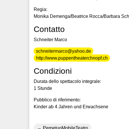
Regia:
Monika Demenga/Beatrice Rocca/Barbara Sch
Contatto
Schneiter Marco
schneitermarco@yahoo.de
http://www.puppentheaterchnopf.ch
Condizioni
Durata dello spettacolo integrale:
1 Stunde
Pubblico di riferimento:
Kinder ab 4 Jahren und Erwachsene
PerpetuoMobileTeatro