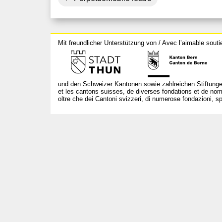
Mit freundlicher Unterstützung von / Avec l’aimable souti
und den Schweizer Kantonen sowie zahlreichen Stiftunge
et les cantons suisses, de diverses fondations et de nom
oltre che dei Cantoni svizzeri, di numerose fondazioni, spo
T +41 31 312 80 08
info@borsadeglispettacoli.ch