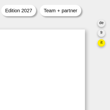
Edition 2027
Team + partner
de
fr
it