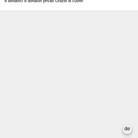
e donatrici e donatori privati Grazie di cuore!
T +41 31 312 80 08
info@borsadeglispettacoli.ch
Login
Archivio
Per gli/le artistə
Media
Rapporto finale
La privacy
de
Newsletter