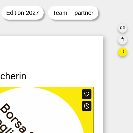
Edition 2027
Team + partner
de
fr
it
scherin