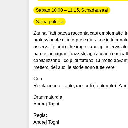
Sabato 10:00 – 11:15, Schadausaal
Satira politica
Zarina Tadjibaeva racconta casi emblematici trat
professionale di interprete giurata e in tribunal
osserva i giudici che imprecano, gli intervistator
parole, ai migranti razzisti, agli aiutanti comba
capitalizzano i colpi di fortuna. Ci mette dava
metterci del suo: le storie sono tutte vere.
Con:
Recitazione e canto, racconti (contenuto): Zar
Drammaturgia:
Andrej Togni
Regia:
Andrej Togni