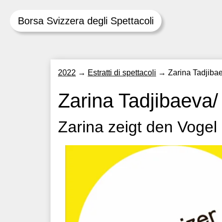
Borsa Svizzera degli Spettacoli
Skip
2022
→
Estratti di spettacoli
→
Zarina Tadjiba
to
content
Zarina Tadjibaeva
Zarina zeigt den Vogel