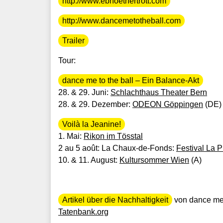
http://www.ebnoethertrott.com
http://www.dancemetotheball.com
Trailer
Tour:
dance me to the ball – Ein Balance-Akt
28. & 29. Juni:
Schlachthaus Theater Bern
28. & 29. Dezember:
ODEON Göppingen
(DE) 
Voilà la Jeanine!
1. Mai:
Rikon im Tösstal
2 au 5 août: La Chaux-de-Fonds:
Festival La 
10. & 11. August:
Kultursommer Wien
(A)
Artikel über die Nachhaltigkeit
von dance me t
Tatenbank.org