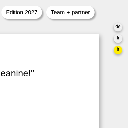
Edition 2027
Team + partner
de
fr
it
Jeanine!"