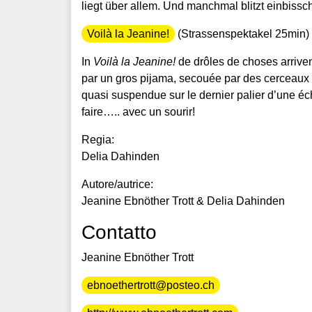
liegt über allem. Und manchmal blitzt einbiss
Voilà la Jeanine!
(Strassenspektakel 25min)
In
Voilà la Jeanine!
de drôles de choses arrivent 
par un gros pijama, secouée par des cerceaux qu
quasi suspendue sur le dernier palier d’une éch
faire….. avec un sourir!
Regia:
Delia Dahinden
Autore/autrice:
Jeanine Ebnöther Trott & Delia Dahinden
Contatto
Jeanine Ebnöther Trott
ebnoethertrott@posteo.ch