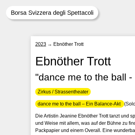
Borsa Svizzera degli Spettacoli
Skip
2023
→
Ebnöther Trott
to
content
Ebnöther Trott
"dance me to the ball -
Zirkus / Strassentheater
dance me to the ball – Ein Balance-Akt
(Sol
Die Artistin Jeanine Ebnöther Trott tanzt und sp
und Weise mit allem, was auf der Bühne zu finden
Packpapier und einem Overall. Eine wunderbare