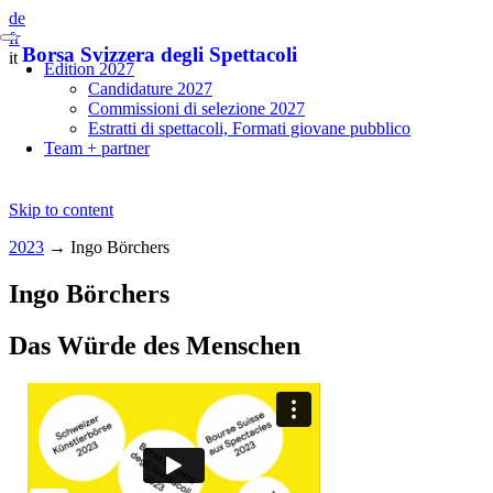
de
fr
Borsa Svizzera degli Spettacoli
it
Edition 2027
Candidature 2027
Commissioni di selezione 2027
Estratti di spettacoli, Formati giovane pubblico
Team + partner
Skip to content
2023
→
Ingo Börchers
Ingo Börchers
Das Würde des Menschen