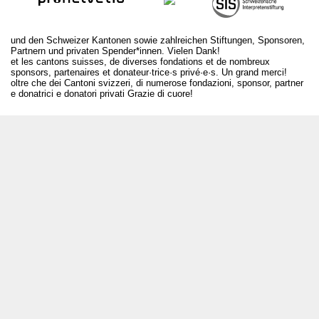
und den Schweizer Kantonen sowie zahlreichen Stiftungen, Sponsoren,
Partnern und privaten Spender*innen. Vielen Dank!
et les cantons suisses, de diverses fondations et de nombreux
sponsors, partenaires et donateur·trice·s privé·e·s. Un grand merci!
oltre che dei Cantoni svizzeri, di numerose fondazioni, sponsor, partner
e donatrici e donatori privati Grazie di cuore!
T +41 31 312 80 08
info@borsadeglispettacoli.ch
Login
Archivio
Per gli/le artistə