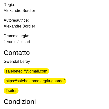
Regia:
Alexandre Bordier
Autore/autrice:
Alexandre Bordier
Drammaturgia:
Jerome Jolicart
Contatto
Gwendal Leroy
salebetediff@gmail.com
https://salebeteprod.org/la-gaarde/
Trailer
Condizioni