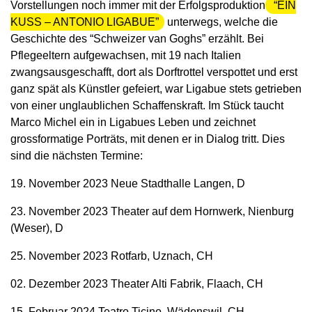
Vorstellungen noch immer mit der Erfolgsproduktion
“EIN
KUSS – ANTONIO LIGABUE”
unterwegs, welche die
Geschichte des “Schweizer van Goghs” erzählt. Bei
Pflegeeltern aufgewachsen, mit 19 nach Italien
zwangsausgeschafft, dort als Dorftrottel verspottet und erst
ganz spät als Künstler gefeiert, war Ligabue stets getrieben
von einer unglaublichen Schaffenskraft. Im Stück taucht
Marco Michel ein in Ligabues Leben und zeichnet
grossformatige Porträts, mit denen er in Dialog tritt. Dies
sind die nächsten Termine:
19. November 2023 Neue Stadthalle Langen, D
23. November 2023 Theater auf dem Hornwerk, Nienburg
(Weser), D
25. November 2023 Rotfarb, Uznach, CH
02. Dezember 2023 Theater Alti Fabrik, Flaach, CH
15. Februar 2024 Teatro Ticino, Wädenswil, CH