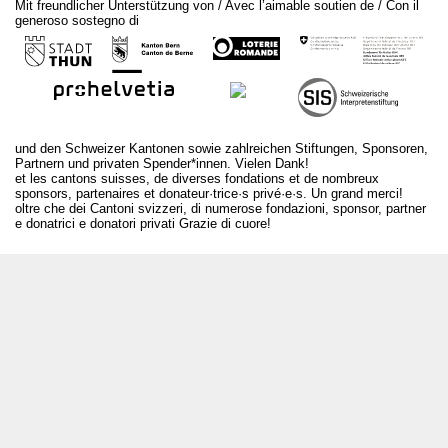
Mit freundlicher Unterstützung von / Avec l’aimable soutien de / Con il
generoso sostegno di
und den Schweizer Kantonen sowie zahlreichen Stiftungen, Sponsoren,
Partnern und privaten Spender*innen. Vielen Dank!
et les cantons suisses, de diverses fondations et de nombreux
sponsors, partenaires et donateur·trice·s privé·e·s. Un grand merci!
oltre che dei Cantoni svizzeri, di numerose fondazioni, sponsor, partner
e donatrici e donatori privati Grazie di cuore!
T +41 31 312 80 08
info@borsadeglispettacoli.ch