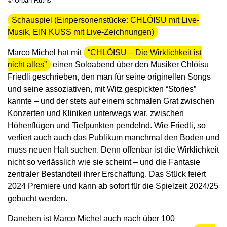
© Urban Ruths
Schauspiel (Einpersonenstücke: CHLÖISU mit Live-
Musik, EIN KUSS mit Live-Zeichnungen)
Marco Michel hat mit
“CHLÖISU – Die Wirklichkeit ist
nicht alles”
einen Soloabend über den Musiker Chlöisu
Friedli geschrieben, den man für seine originellen Songs
und seine assoziativen, mit Witz gespickten “Stories”
kannte – und der stets auf einem schmalen Grat zwischen
Konzerten und Kliniken unterwegs war, zwischen
Höhenflügen und Tiefpunkten pendelnd. Wie Friedli, so
verliert auch auch das Publikum manchmal den Boden und
muss neuen Halt suchen. Denn offenbar ist die Wirklichkeit
nicht so verlässlich wie sie scheint – und die Fantasie
zentraler Bestandteil ihrer Erschaffung. Das Stück feiert
2024 Premiere und kann ab sofort für die Spielzeit 2024/25
gebucht werden.
Daneben ist Marco Michel auch nach über 100