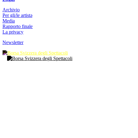
Archivio
Per gli/le artistə
Media
Rapporto finale
La privacy
Newsletter