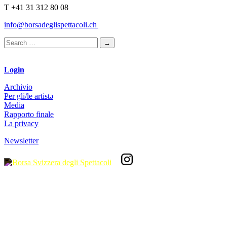
T +41 31 312 80 08
info@borsadeglispettacoli.ch
Login
Archivio
Per gli/le artistə
Media
Rapporto finale
La privacy
Newsletter