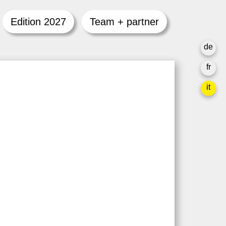
Edition 2027
Team + partner
de
fr
it