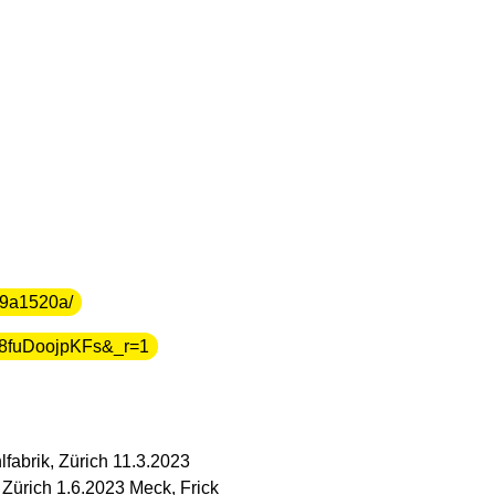
b9a1520a/
t=8fuDoojpKFs&_r=1
abrik, Zürich 11.3.2023
 Zürich 1.6.2023 Meck, Frick