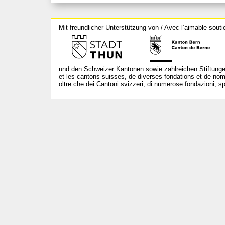
Mit freundlicher Unterstützung von / Avec l’aimable souti
und den Schweizer Kantonen sowie zahlreichen Stiftunge
et les cantons suisses, de diverses fondations et de nom
oltre che dei Cantoni svizzeri, di numerose fondazioni, spo
T +41 31 312 80 08
info@borsadeglispettacoli.ch