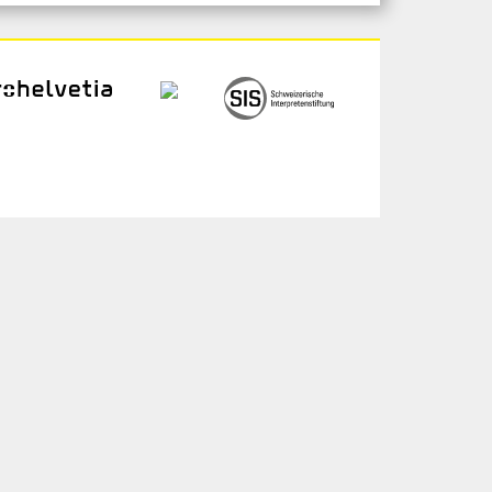
ogin
chivio
 gli/le artistə
dia
pporto finale
 privacy