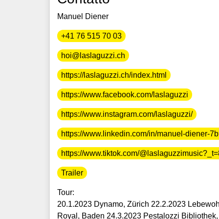
Manuel Diener
+41 76 515 70 03
hoi@laslaguzzi.ch
https://laslaguzzi.ch/index.html
https://www.facebook.com/laslaguzzi
https://www.instagram.com/laslaguzzi/
https://www.linkedin.com/in/manuel-diener-7
https://www.tiktok.com/@laslaguzzimusic?_
Trailer
Tour:
20.1.2023 Dynamo, Zürich 22.2.2023 Lebewohlf
Royal, Baden 24.3.2023 Pestalozzi Bibliothek,