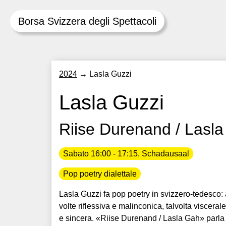
Borsa Svizzera degli Spettacoli
Skip
2024
→
Lasla Guzzi
to
content
Lasla Guzzi
Riise Durenand / Lasl
Sabato 16:00 - 17:15, Schadausaal
Pop poetry dialettale
Lasla Guzzi fa pop poetry in svizzero-tedesco: a
volte riflessiva e malinconica, talvolta viscera
e sincera. «Riise Durenand / Lasla Gah» parla d