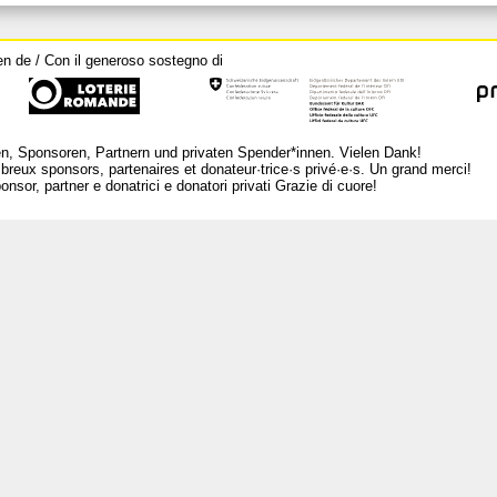
en de / Con il generoso sostegno di
n, Sponsoren, Partnern und privaten Spender*innen. Vielen Dank!
breux sponsors, partenaires et donateur·trice·s privé·e·s. Un grand merci!
nsor, partner e donatrici e donatori privati Grazie di cuore!
L
Ar
Per
Me
Ra
La