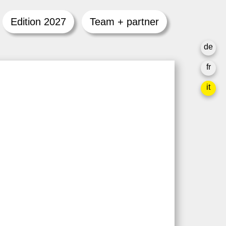
Edition 2027
Team + partner
de
fr
it