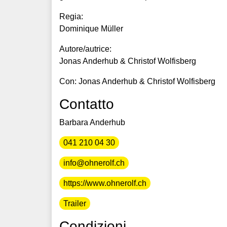
Regia:
Dominique Müller
Autore/autrice:
Jonas Anderhub & Christof Wolfisberg
Con: Jonas Anderhub & Christof Wolfisberg
Contatto
Barbara Anderhub
041 210 04 30
info@ohnerolf.ch
https://www.ohnerolf.ch
Trailer
Condizioni