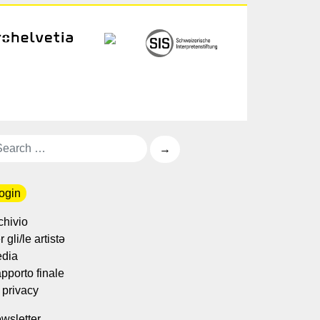
ogin
chivio
 gli/le artistə
dia
pporto finale
 privacy
wsletter