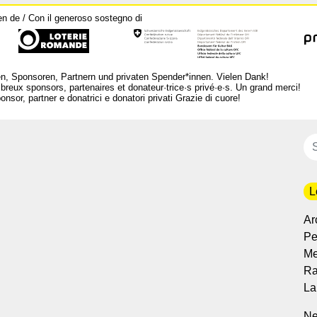
en de / Con il generoso sostegno di
n, Sponsoren, Partnern und privaten Spender*innen. Vielen Dank!
breux sponsors, partenaires et donateur·trice·s privé·e·s. Un grand merci!
nsor, partner e donatrici e donatori privati Grazie di cuore!
L
Ar
Per
Me
Ra
La
Ne