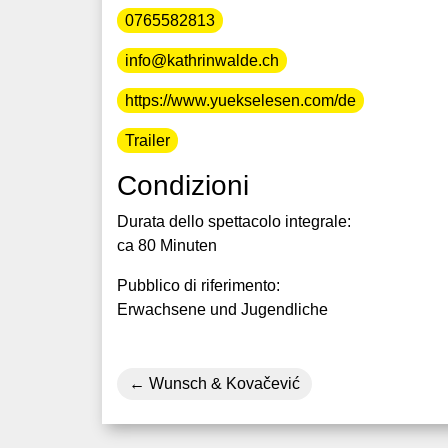
0765582813
info@kathrinwalde.ch
https://www.yuekselesen.com/de
Trailer
Condizioni
Durata dello spettacolo integrale:
ca 80 Minuten
Pubblico di riferimento:
Erwachsene und Jugendliche
Wunsch & Kovačević