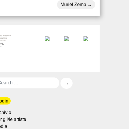
Muriel Zemp
ogin
chivio
 gli/le artistə
dia