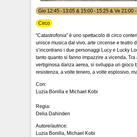
Gio 12:45 - 13:05 & 15:00 - 15:25 & Ve 21:00 
Circo
“Catastrofonia” è uno spettacolo di circo cont
unisce musica dal vivo, arte circense e teatro 
s’incontrano i due personaggi Lucy e Lucky Loo
tanto quanto si fanno impazzire a vicenda. Tra
vertiginosa danza aerea, si sviluppa un gioco 
resistenza, a volte tenero, a volte esplosivo, 
Con:
Luzia Bonilla e Michael Kobi
Regia:
Delia Dahinden
Autore/autrice:
Luzia Bonilla, Michael Kobi