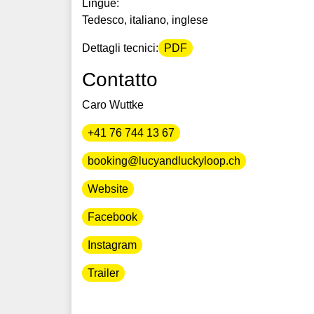
Lingue:
Tedesco, italiano, inglese
Dettagli tecnici:
PDF
Contatto
Caro Wuttke
+41 76 744 13 67
booking@lucyandluckyloop.ch
Website
Facebook
Instagram
Trailer