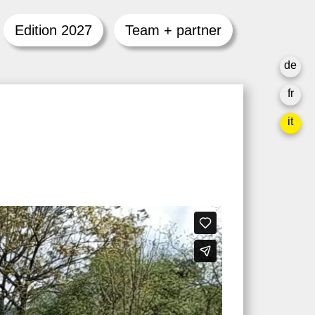
Edition 2027
Team + partner
de
fr
it