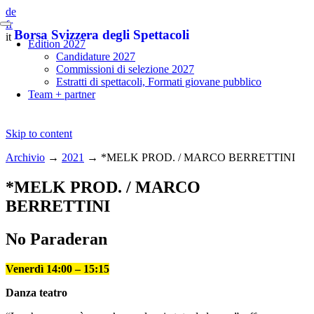
de
fr
Borsa Svizzera degli Spettacoli
it
Edition 2027
Candidature 2027
Commissioni di selezione 2027
Estratti di spettacoli, Formati giovane pubblico
Team + partner
Skip to content
Archivio
→
2021
→
*MELK PROD. / MARCO BERRETTINI
*MELK PROD. / MARCO
BERRETTINI
No Paraderan
Venerdì 14:00 – 15:15
Danza teatro