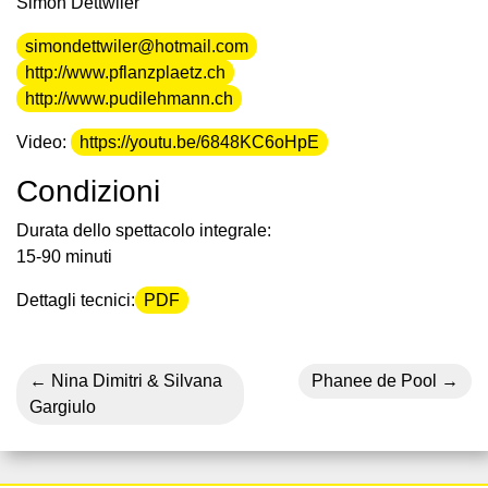
Simon Dettwiler
simondettwiler@hotmail.com
http://www.pflanzplaetz.ch
http://www.pudilehmann.ch
Video:
https://youtu.be/6848KC6oHpE
Condizioni
Durata dello spettacolo integrale:
15-90 minuti
Dettagli tecnici:
PDF
Nina Dimitri & Silvana
Phanee de Pool
Gargiulo