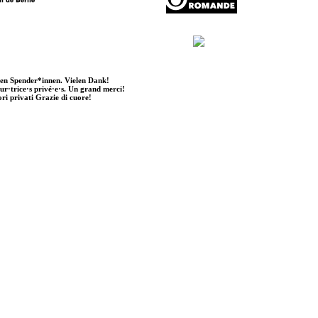
ten Spender*innen. Vielen Dank!
eur·trice·s privé·e·s. Un grand merci!
ori privati Grazie di cuore!