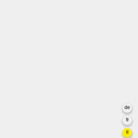
T +41 31 312 80 08
info@borsadeglispettacoli.ch
Login
Archivio
Per gli/le artistə
Media
Rapporto finale
La privacy
de
Newsletter
fr
it