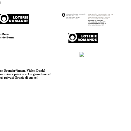
i
ten Spender*innen. Vielen Dank!
eur·trice·s privé·e·s. Un grand merci!
ori privati Grazie di cuore!