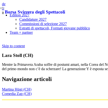
de
fr
Borsa Svizzera degli Spettacoli
it
Edition 2027
Candidature 2027
Commissioni di selezione 2027
Estratti di spettacoli, Formati giovane pubblico
Team + partner
Skip to content
Lara Stoll (CH)
Mentre la Primavera Araba soffre di postumi amari, nella Corea del No
del primo mondo non c’è da scherzare! La generazione Y è esposta sen
Navigazione articoli
Martina Hügi (CH)
Comedia Zap (CH)