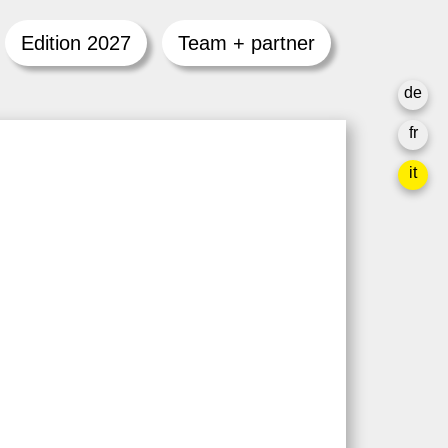
Edition 2027
Team + partner
de
fr
it