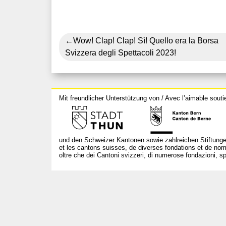
Navigazione
Wow! Clap! Clap! Sì! Quello era la Borsa
Svizzera degli Spettacoli 2023!
articoli
Mit freundlicher Unterstützung von / Avec l’aimable souti
und den Schweizer Kantonen sowie zahlreichen Stiftunge
et les cantons suisses, de diverses fondations et de nom
oltre che dei Cantoni svizzeri, di numerose fondazioni, spo
T +41 31 312 80 08
info@borsadeglispettacoli.ch