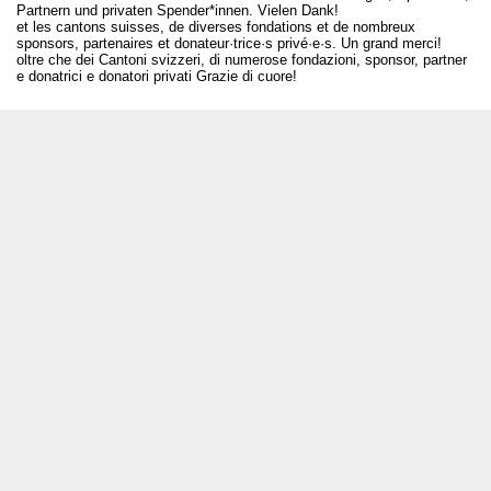
Partnern und privaten Spender*innen. Vielen Dank!
et les cantons suisses, de diverses fondations et de nombreux
sponsors, partenaires et donateur·trice·s privé·e·s. Un grand merci!
oltre che dei Cantoni svizzeri, di numerose fondazioni, sponsor, partner
e donatrici e donatori privati Grazie di cuore!
T +41 31 312 80 08
info@borsadeglispettacoli.ch
Login
Archivio
Per gli/le artistə
Media
Rapporto finale