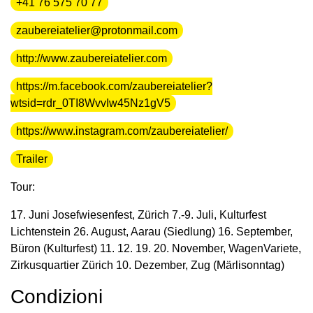
+41 76 575 70 77
zaubereiatelier@protonmail.com
http://www.zaubereiatelier.com
https://m.facebook.com/zaubereiatelier?
wtsid=rdr_0TI8WvvIw45Nz1gV5
https://www.instagram.com/zaubereiatelier/
Trailer
Tour:
17. Juni Josefwiesenfest, Zürich 7.-9. Juli, Kulturfest
Lichtenstein 26. August, Aarau (Siedlung) 16. September,
Büron (Kulturfest) 11. 12. 19. 20. November, WagenVariete,
Zirkusquartier Zürich 10. Dezember, Zug (Märlisonntag)
Condizioni