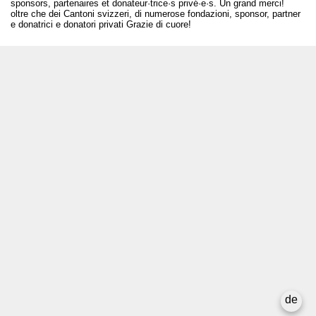
sponsors, partenaires et donateur·trice·s privé·e·s. Un grand merci!
oltre che dei Cantoni svizzeri, di numerose fondazioni, sponsor, partner
e donatrici e donatori privati Grazie di cuore!
T +41 31 312 80 08
info@borsadeglispettacoli.ch
Login
Archivio
Per gli/le artistə
Media
Rapporto finale
La privacy
de