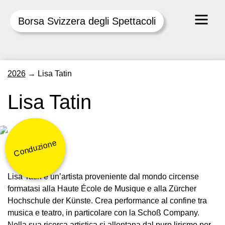
Borsa Svizzera degli Spettacoli
Skip
2026
→
Lisa Tatin
to
content
Lisa Tatin
Conduzione
© Schoß
Lisa Tatin è un’artista proveniente dal mondo circense
formatasi alla Haute École de Musique e alla Zürcher
Hochschule der Künste. Crea performance al confine tra
musica e teatro, in particolare con la Schoß Company.
Nella sua ricerca artistica si allontana dal puro lirismo per