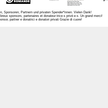
n, Sponsoren, Partnern und privaten Spender*innen. Vielen Dank!
breux sponsors, partenaires et donateur·trice·s privé·e·s. Un grand merci!
nsor, partner e donatrici e donatori privati Grazie di cuore!
L
Ar
Per
Me
Ra
La
Ne