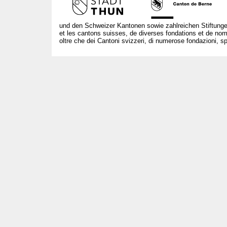
und den Schweizer Kantonen sowie zahlreichen Stiftunge
et les cantons suisses, de diverses fondations et de nom
oltre che dei Cantoni svizzeri, di numerose fondazioni, spo
T +41 31 312 80 08
info@borsadeglispettacoli.ch