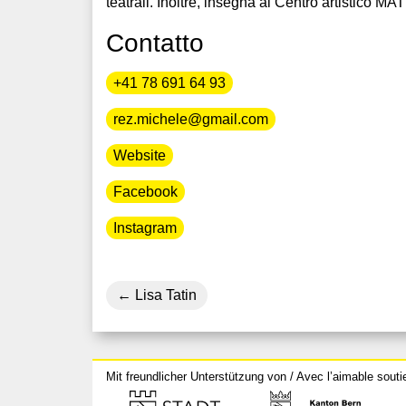
teatrali. Inoltre, insegna al Centro artistico MA
Contatto
+41 78 691 64 93
rez.michele@gmail.com
Website
Facebook
Instagram
Lisa Tatin
Mit freundlicher Unterstützung von / Avec l’aimable souti