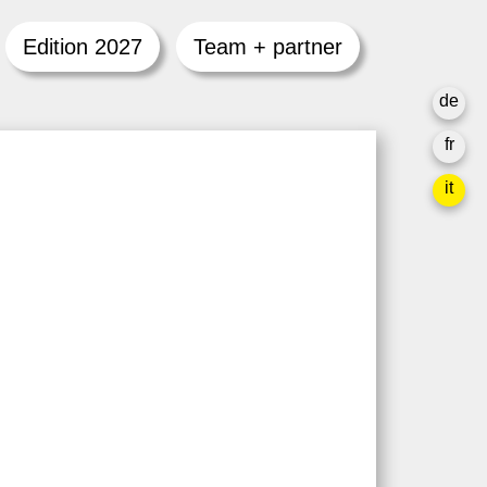
Edition 2027
Team + partner
de
fr
it