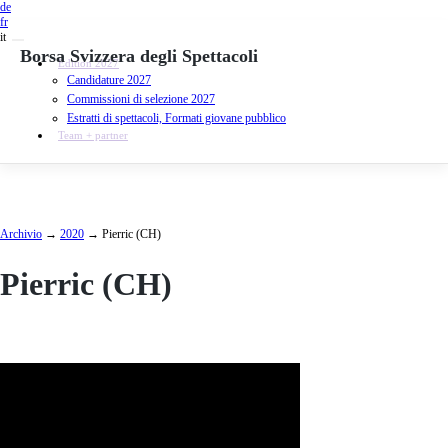
de
fr
it
Borsa Svizzera degli Spettacoli
Edition 2027
Candidature 2027
Commissioni di selezione 2027
Estratti di spettacoli, Formati giovane pubblico
Team + partner
Skip
to
content
Archivio
→
2020
→
Pierric (CH)
Pierric (CH)