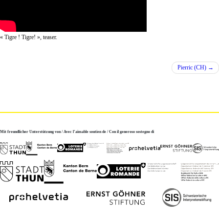
« Tigre ! Tigre! », teaser.
Pierric (CH)
Mit freundlicher Unterstützung von / Avec l’aimable soutien de / Con il generoso sostegno di