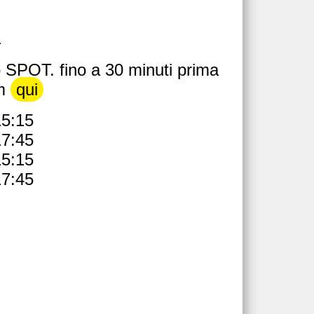
.
o SPOT. fino a 30 minuti prima
om
qui
15:15
17:45
15:15
17:45