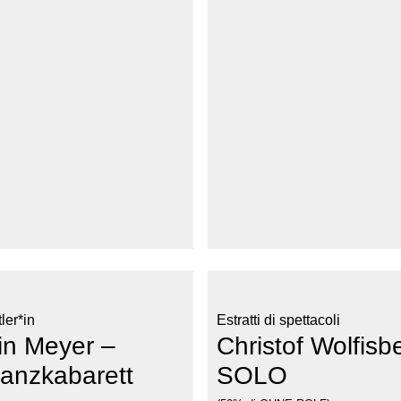
ler*in
Estratti di spettacoli
in Meyer –
Christof Wolfisb
nanzkabarett
SOLO