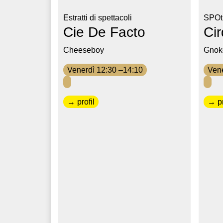
Estratti di spettacoli
SPOt
Cie De Facto
Ci
Cheeseboy
Gnok
Venerdì 12:30 –14:10
Vene
→ profil
→ pr