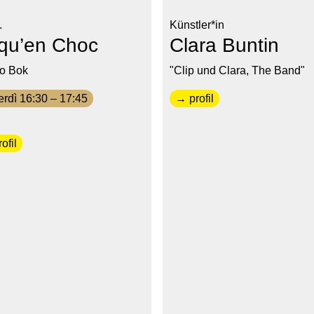
.
Künstler*in
rqu’en Choc
Clara Buntin
o Bok
"Clip und Clara, The Band"
rdì 16:30 – 17:45
→ profil
ofil