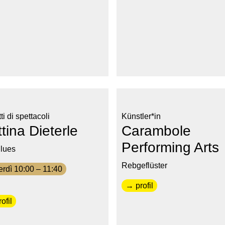
ti di spettacoli
Künstler*in
tina Dieterle
Carambole
Performing Arts
lues
Rebgeflüster
rdì 10:00 – 11:40
→ profil
ofil