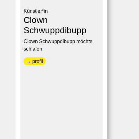
Künstler*in
Clown
Schwuppdibupp
Clown Schwuppdibupp möchte
schlafen
→ profil