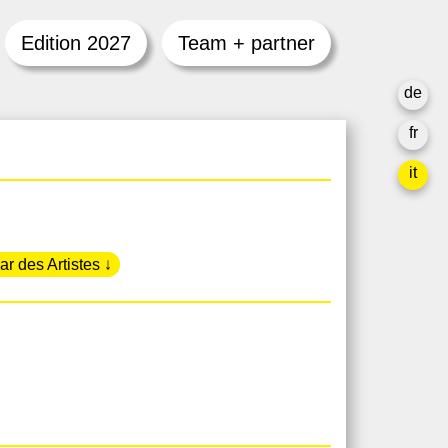
Edition 2027
Team + partner
de
fr
it
ar des Artistes ↓