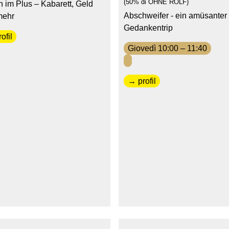
(50% di OHNE ROLF)
 im Plus – Kabarett, Geld
Abschweifer - ein amüsanter
mehr
Gedankentrip
ofil
Giovedì 10:00 – 11:40
→ profil