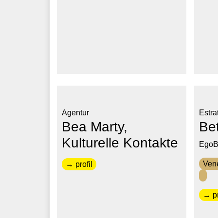
Agentur
Estrat
Bea Marty,
Bet
Kulturelle Kontakte
EgoB
Vene
→ profil
→ pr