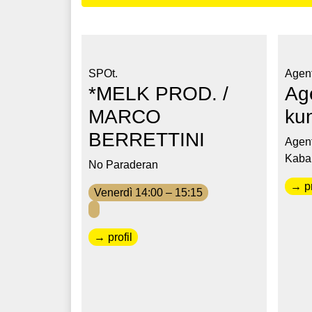
SPOt.
Agen
*MELK PROD. /
Ag
MARCO
kun
BERRETTINI
Agent
Kabar
No Paraderan
→ pr
Venerdì 14:00 – 15:15
→ profil