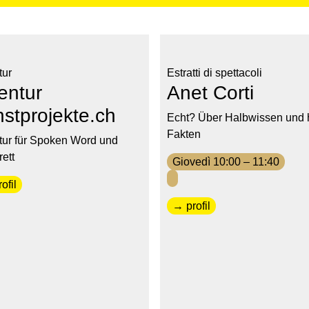
tur
Estratti di spettacoli
entur
Anet Corti
stprojekte.ch
Echt? Über Halbwissen und 
Fakten
ur für Spoken Word und
ett
Giovedì 10:00 – 11:40
ofil
→ profil