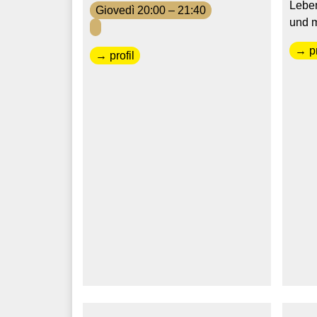
Leben
Giovedì 20:00 – 21:40
und 
→ pr
→ profil